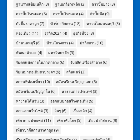
ฐานรากเข็มเหล็ก
(3)
ฐานเกลียวเหล็ก
(3)
ตราปั๊มยาง
(3)
ตราปั๊มโทรเเดท
(6)
ตราปั๊มโทรแดท
(4)
ตัวปั๊มชื่อ
(9)
ตัวปั๊มราคาถูก
(7)
ทัวร์ปากีสถาน
(18)
ทาวน์โฮมนนทบุรี
(3)
ท่องเที่ยว
(11)
ธุรกิจ2024
(4)
ธุรกิจที่ปัง
(3)
บ้านนนทบุรี
(8)
บ้านโครงการ
(4)
ปากีสถาน
(10)
พัฒนาตัวเอง
(4)
มหาวิทยาลัย
(3)
รับตกแต่งภายในภาคกลาง
(6)
รับผลิตเครื่องสำอาง
(6)
รับเหมาต่อเติมครบวงจร
(9)
สกินแคร์
(3)
สถานที่ท่องเที่ยว
(10)
สมัครเรียนปริญญาเอก
(6)
สมัครเรียนปริญญาโท
(6)
หางานต่างประเทศ
(3)
หางานไต้หวัน
(3)
ออกแบบก่อสร้างต่อเติม
(9)
ออกแบบเว็บไซต์
(3)
อื่นๆ
(6)
เข็มเหล็ก
(4)
เที่ยวต่างประเทศ
(11)
เที่ยวทั่วโลก
(5)
เที่ยวปากีสถาน
(9)
เที่ยวปากีสถานราคาถูก
(9)
เรียนปริญญาเอก มหาวิทยาลัยเกริก
(4)
เอกสารสำคัญ
(4)