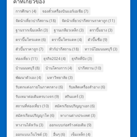
คำที่เกี่ยวข้อง
การศึกษา
(4)
จองตั๋วเครื่องบินแอร์เอเชีย
(7)
จัดนำเที่ยวปากีสถาน
(18)
จัดนำเที่ยวปากีสถานราคาถูก
(11)
ฐานรากเข็มเหล็ก
(3)
ฐานเกลียวเหล็ก
(3)
ตราปั๊มยาง
(3)
ตราปั๊มโทรเเดท
(6)
ตราปั๊มโทรแดท
(4)
ตัวปั๊มชื่อ
(9)
ตัวปั๊มราคาถูก
(7)
ทัวร์ปากีสถาน
(18)
ทาวน์โฮมนนทบุรี
(3)
ท่องเที่ยว
(11)
ธุรกิจ2024
(4)
ธุรกิจที่ปัง
(3)
บ้านนนทบุรี
(8)
บ้านโครงการ
(4)
ปากีสถาน
(10)
พัฒนาตัวเอง
(4)
มหาวิทยาลัย
(3)
รับตกแต่งภายในภาคกลาง
(6)
รับผลิตเครื่องสำอาง
(6)
รับเหมาต่อเติมครบวงจร
(9)
สกินแคร์
(3)
สถานที่ท่องเที่ยว
(10)
สมัครเรียนปริญญาเอก
(6)
สมัครเรียนปริญญาโท
(6)
หางานต่างประเทศ
(3)
หางานไต้หวัน
(3)
ออกแบบก่อสร้างต่อเติม
(9)
ออกแบบเว็บไซต์
(3)
อื่นๆ
(6)
เข็มเหล็ก
(4)